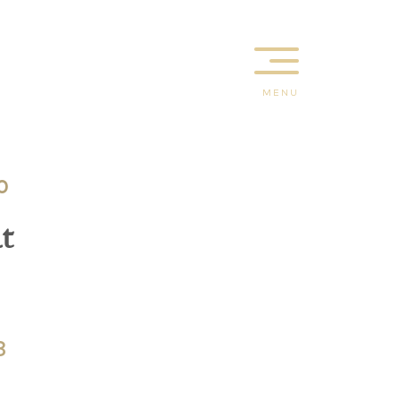
MENU
0
t
3