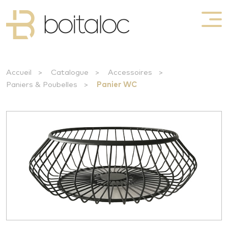
Accueil
>
Catalogue
>
Accessoires
>
Paniers & Poubelles
>
Panier WC