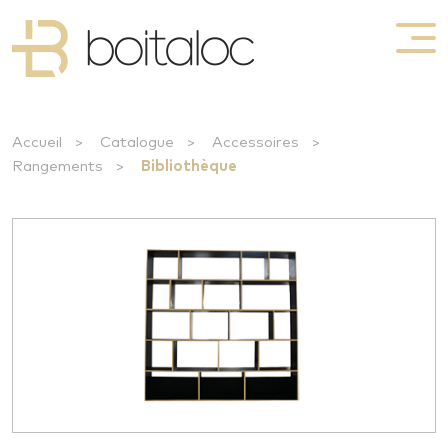
Accueil
>
Catalogue
>
Accessoires
>
Rangements
>
Bibliothèque