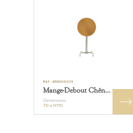
Réf : BMD00029
Mange-Debout Chêne
Clair
Dimensions
70 x H110