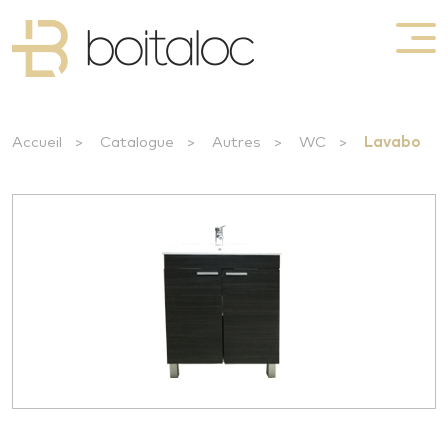
Accueil
>
Catalogue
>
Autres
>
WC
>
Lavabo