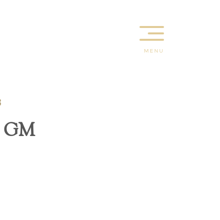
MENU
3
t GM