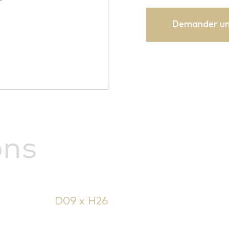
Demander un
ons
D09 x H26