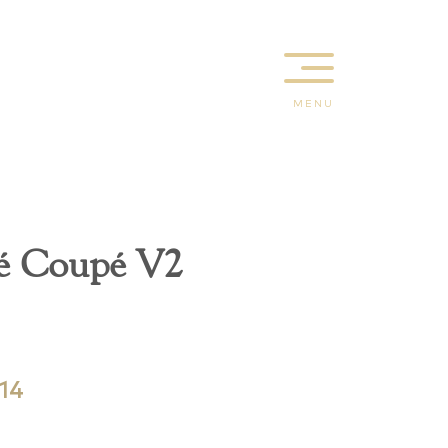
MENU
ré Coupé V2
H14