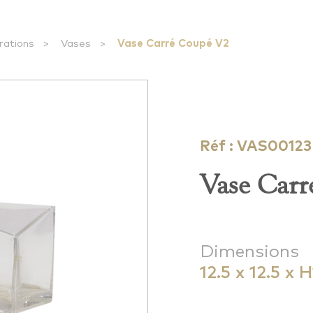
rations
>
Vases
>
Vase Carré Coupé V2
Réf : VAS00123
Vase Car
Dimensions
12.5 x 12.5 x 